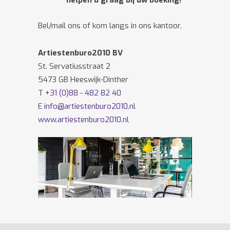
helpen u graag bij uw boeking!
Bel/mail ons of kom langs in ons kantoor.
Artiestenburo2010 BV
St. Servatiusstraat 2
5473 GB Heeswijk-Dinther
T
+31 (0)88 - 482 82 40
E
info@artiestenburo2010.nl
www.artiestenburo2010.nl
Volg ons ook op
Facebook
en
Twitter