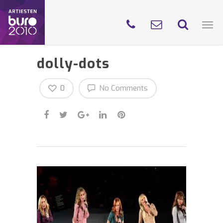
dolly-dots
0
No Comments