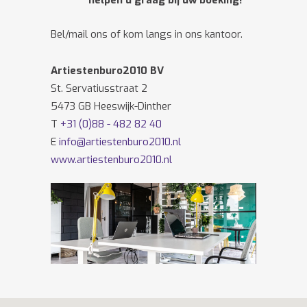
helpen u graag bij uw boeking!
Bel/mail ons of kom langs in ons kantoor.
Artiestenburo2010 BV
St. Servatiusstraat 2
5473 GB Heeswijk-Dinther
T
+31 (0)88 - 482 82 40
E
info@artiestenburo2010.nl
www.artiestenburo2010.nl
Volg ons ook op
Facebook
en
Twitter