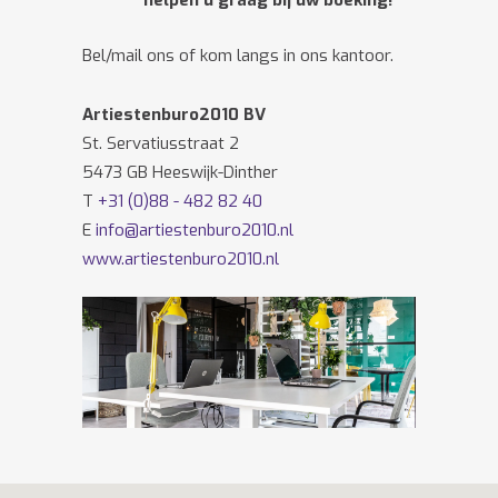
helpen u graag bij uw boeking!
Bel/mail ons of kom langs in ons kantoor.
Artiestenburo2010 BV
St. Servatiusstraat 2
5473 GB Heeswijk-Dinther
T
+31 (0)88 - 482 82 40
E
info@artiestenburo2010.nl
www.artiestenburo2010.nl
Volg ons ook op
Facebook
en
Twitter