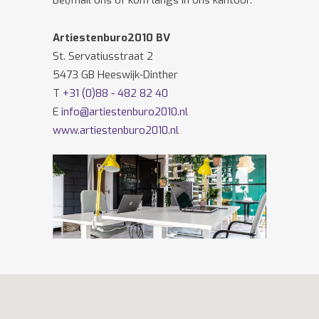
Bel/mail ons of kom langs in ons kantoor.
Artiestenburo2010 BV
St. Servatiusstraat 2
5473 GB Heeswijk-Dinther
T
+31 (0)88 - 482 82 40
E
info@artiestenburo2010.nl
www.artiestenburo2010.nl
Volg ons ook op
Facebook
en
Twitter