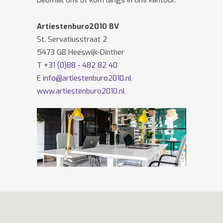
Bel/mail ons of kom langs in ons kantoor.
Artiestenburo2010 BV
St. Servatiusstraat 2
5473 GB Heeswijk-Dinther
T
+31 (0)88 - 482 82 40
E
info@artiestenburo2010.nl
www.artiestenburo2010.nl
Volg ons ook op
Facebook
en
Twitter