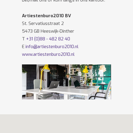
Bel/mail ons of kom langs in ons kantoor.
Artiestenburo2010 BV
St. Servatiusstraat 2
5473 GB Heeswijk-Dinther
T
+31 (0)88 - 482 82 40
E
info@artiestenburo2010.nl
www.artiestenburo2010.nl
Volg ons ook op
Facebook
en
Twitter