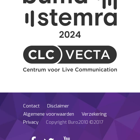
Contact
Disclaimer
Algemene voorwaarden
Verzekering
Privacy
Copyright Buro2010 ©2017