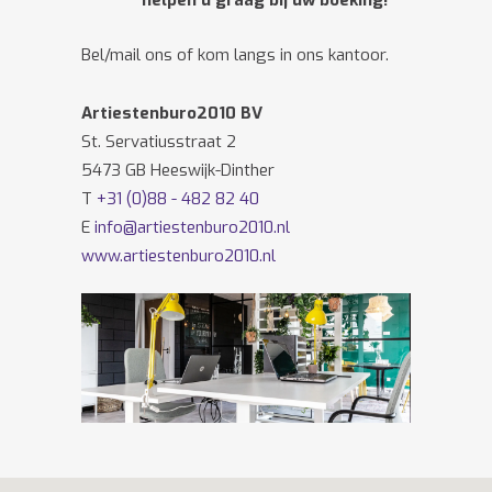
helpen u graag bij uw boeking!
Bel/mail ons of kom langs in ons kantoor.
Artiestenburo2010 BV
St. Servatiusstraat 2
5473 GB Heeswijk-Dinther
T
+31 (0)88 - 482 82 40
E
info@artiestenburo2010.nl
www.artiestenburo2010.nl
Volg ons ook op
Facebook
en
Twitter