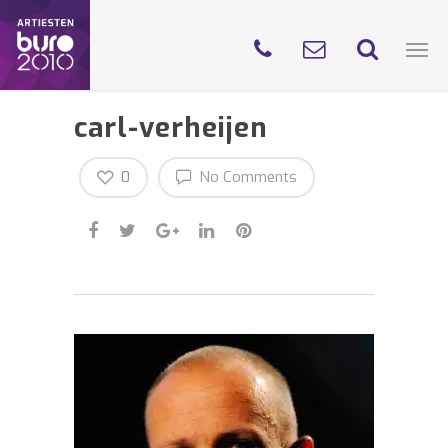
carl-verheijen
0
No Comments