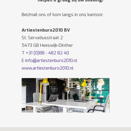
helpen u graag bij uw boeking!
Bel/mail ons of kom langs in ons kantoor.
Artiestenburo2010 BV
St. Servatiusstraat 2
5473 GB Heeswijk-Dinther
T
+31 (0)88 - 482 82 40
E
info@artiestenburo2010.nl
www.artiestenburo2010.nl
Volg ons ook op
Facebook
en
Twitter