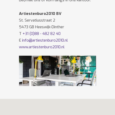
Bel/mail ons of kom langs in ons kantoor.
Artiestenburo2010 BV
St. Servatiusstraat 2
5473 GB Heeswijk-Dinther
T
+31 (0)88 - 482 82 40
E
info@artiestenburo2010.nl
www.artiestenburo2010.nl
Volg ons ook op
Facebook
en
Twitter