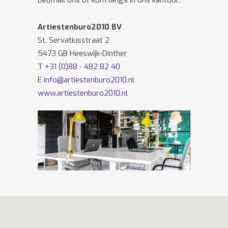
Bel/mail ons of kom langs in ons kantoor.
Artiestenburo2010 BV
St. Servatiusstraat 2
5473 GB Heeswijk-Dinther
T
+31 (0)88 - 482 82 40
E
info@artiestenburo2010.nl
www.artiestenburo2010.nl
Volg ons ook op
Facebook
en
Twitter