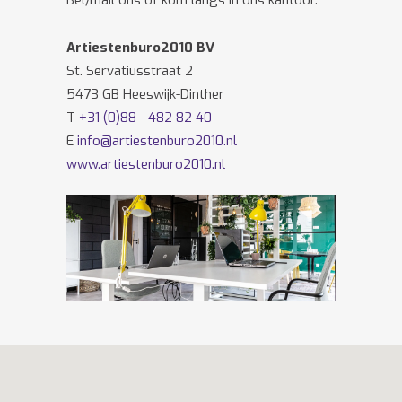
Bel/mail ons of kom langs in ons kantoor.
Artiestenburo2010 BV
St. Servatiusstraat 2
5473 GB Heeswijk-Dinther
T
+31 (0)88 - 482 82 40
E
info@artiestenburo2010.nl
www.artiestenburo2010.nl
Volg ons ook op
Facebook
en
Twitter