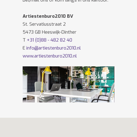
Bel/mail ons of kom langs in ons kantoor.
Artiestenburo2010 BV
St. Servatiusstraat 2
5473 GB Heeswijk-Dinther
T
+31 (0)88 - 482 82 40
E
info@artiestenburo2010.nl
www.artiestenburo2010.nl
Volg ons ook op
Facebook
en
Twitter