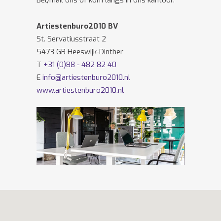
Bel/mail ons of kom langs in ons kantoor.
Artiestenburo2010 BV
St. Servatiusstraat 2
5473 GB Heeswijk-Dinther
T
+31 (0)88 - 482 82 40
E
info@artiestenburo2010.nl
www.artiestenburo2010.nl
Volg ons ook op
Facebook
en
Twitter