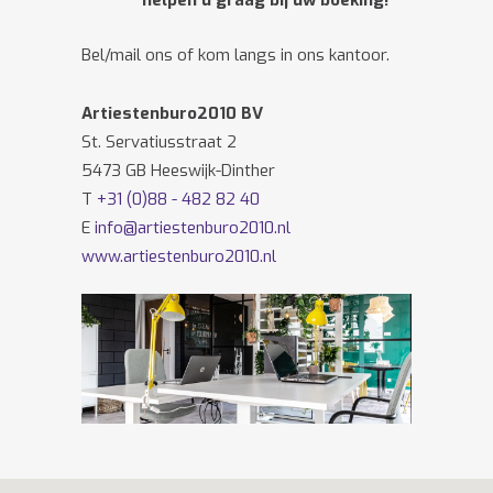
helpen u graag bij uw boeking!
Bel/mail ons of kom langs in ons kantoor.
Artiestenburo2010 BV
St. Servatiusstraat 2
5473 GB Heeswijk-Dinther
T
+31 (0)88 - 482 82 40
E
info@artiestenburo2010.nl
www.artiestenburo2010.nl
Volg ons ook op
Facebook
en
Twitter