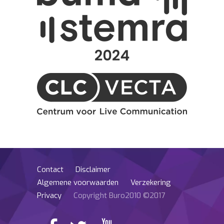
Contact
Disclaimer
Algemene voorwaarden
Verzekering
Privacy
Copyright Buro2010 ©2017