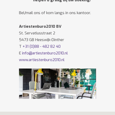
helpen u graag bij uw boeking!
Bel/mail ons of kom langs in ons kantoor.
Artiestenburo2010 BV
St. Servatiusstraat 2
5473 GB Heeswijk-Dinther
T
+31 (0)88 - 482 82 40
E
info@artiestenburo2010.nl
www.artiestenburo2010.nl
Volg ons ook op
Facebook
en
Twitter