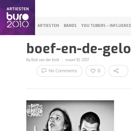
ARTIESTEN
BANDS
YOU TUBERS – INFLUENC
boef-en-de-gel
By
Bob van der Kolk
maart 10, 2017
No Comments
0