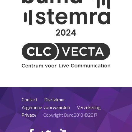
Contact
Disclaimer
Algemene voorwaarden
Verzekering
Privacy
Copyright Buro2010 ©2017