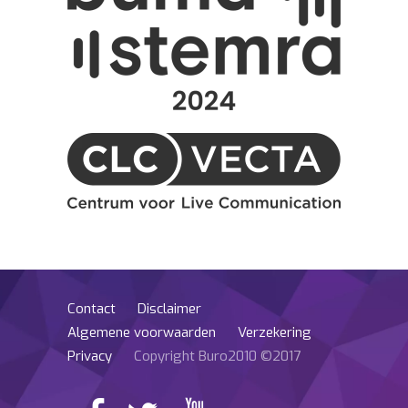
Contact
Disclaimer
Algemene voorwaarden
Verzekering
Privacy
Copyright Buro2010 ©2017