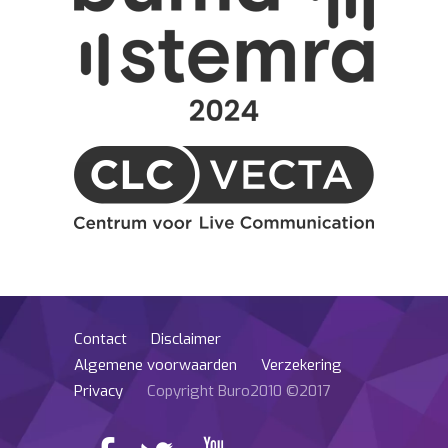
Contact
Disclaimer
Algemene voorwaarden
Verzekering
Privacy
Copyright Buro2010 ©2017