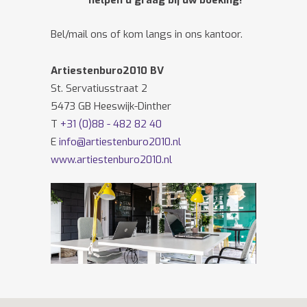
helpen u graag bij uw boeking!
Bel/mail ons of kom langs in ons kantoor.
Artiestenburo2010 BV
St. Servatiusstraat 2
5473 GB Heeswijk-Dinther
T
+31 (0)88 - 482 82 40
E
info@artiestenburo2010.nl
www.artiestenburo2010.nl
Volg ons ook op
Facebook
en
Twitter