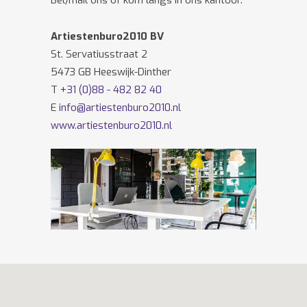
Bel/mail ons of kom langs in ons kantoor.
Artiestenburo2010 BV
St. Servatiusstraat 2
5473 GB Heeswijk-Dinther
T
+31 (0)88 - 482 82 40
E
info@artiestenburo2010.nl
www.artiestenburo2010.nl
Volg ons ook op
Facebook
en
Twitter