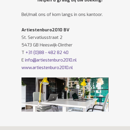
helpen u graag bij uw boeking!
Bel/mail ons of kom langs in ons kantoor.
Artiestenburo2010 BV
St. Servatiusstraat 2
5473 GB Heeswijk-Dinther
T
+31 (0)88 - 482 82 40
E
info@artiestenburo2010.nl
www.artiestenburo2010.nl
Volg ons ook op
Facebook
en
Twitter