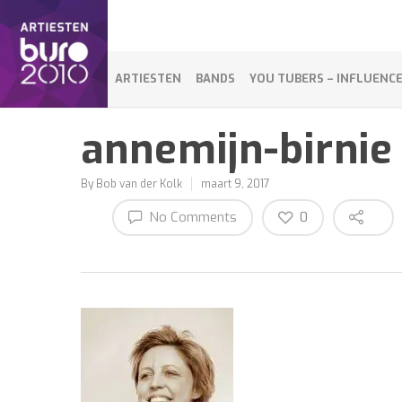
ARTIESTEN
BANDS
YOU TUBERS – INFLUENC
annemijn-birnie
By
Bob van der Kolk
maart 9, 2017
No Comments
0