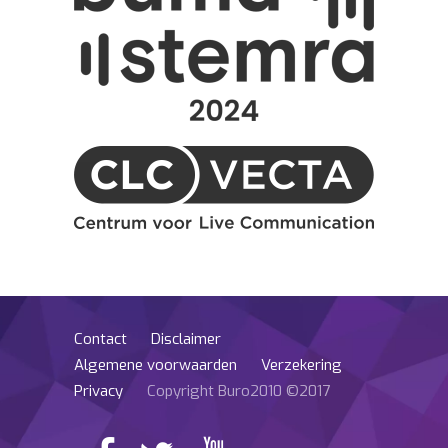
Contact
Disclaimer
Algemene voorwaarden
Verzekering
Privacy
Copyright Buro2010 ©2017