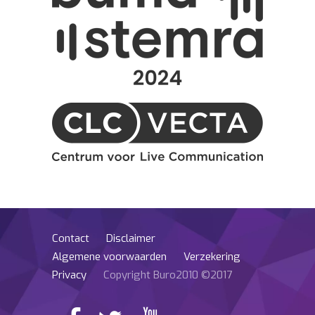
Contact
Disclaimer
Algemene voorwaarden
Verzekering
Privacy
Copyright Buro2010 ©2017