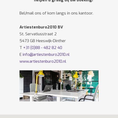
helpen u graag bij uw boeking!
Bel/mail ons of kom langs in ons kantoor.
Artiestenburo2010 BV
St. Servatiusstraat 2
5473 GB Heeswijk-Dinther
T
+31 (0)88 - 482 82 40
E
info@artiestenburo2010.nl
www.artiestenburo2010.nl
Volg ons ook op
Facebook
en
Twitter