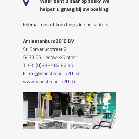
Waar bent u naar op zoek? We
helpen u graag bij uw boeking!
Bel/mail ons of kom langs in ons kantoor.
Artiestenburo2010 BV
St. Servatiusstraat 2
5473 GB Heeswijk-Dinther
T
+31 (0)88 - 482 82 40
E
info@artiestenburo2010.nl
www.artiestenburo2010.nl
Volg ons ook op
Facebook
en
Twitter