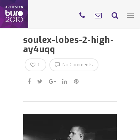
soulex-lobes-2-high-
ay4uqq
0
No Comments