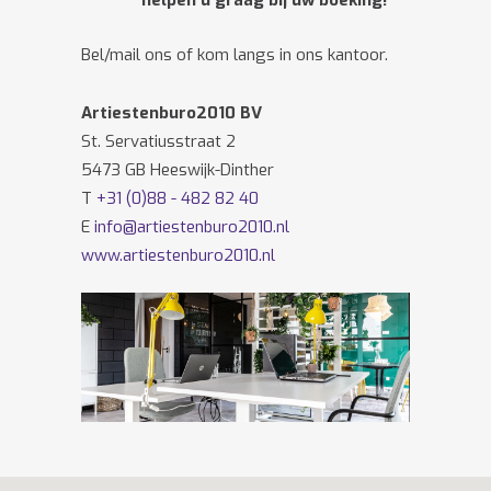
helpen u graag bij uw boeking!
Bel/mail ons of kom langs in ons kantoor.
Artiestenburo2010 BV
St. Servatiusstraat 2
5473 GB Heeswijk-Dinther
T
+31 (0)88 - 482 82 40
E
info@artiestenburo2010.nl
www.artiestenburo2010.nl
Volg ons ook op
Facebook
en
Twitter