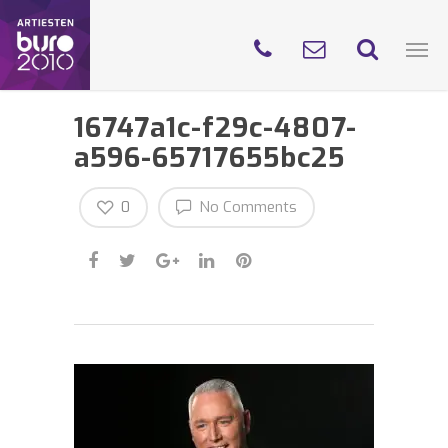
16747a1c-f29c-4807-
a596-65717655bc25
0
No Comments