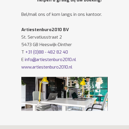
helpen u graag bij uw boeking!
Bel/mail ons of kom langs in ons kantoor.
Artiestenburo2010 BV
St. Servatiusstraat 2
5473 GB Heeswijk-Dinther
T
+31 (0)88 - 482 82 40
E
info@artiestenburo2010.nl
www.artiestenburo2010.nl
Volg ons ook op
Facebook
en
Twitter