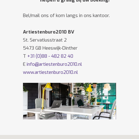
helpen u graag bij uw boeking!
Bel/mail ons of kom langs in ons kantoor.
Artiestenburo2010 BV
St. Servatiusstraat 2
5473 GB Heeswijk-Dinther
T
+31 (0)88 - 482 82 40
E
info@artiestenburo2010.nl
www.artiestenburo2010.nl
Volg ons ook op
Facebook
en
Twitter