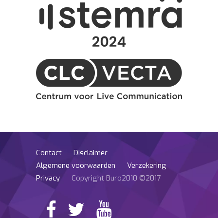
Contact
Disclaimer
Algemene voorwaarden
Verzekering
Privacy
Copyright Buro2010 ©2017