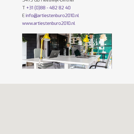
5473 GB Heeswijk-Dinther
T
+31 (0)88 - 482 82 40
E
info@artiestenburo2010.nl
www.artiestenburo2010.nl
Volg ons ook op
Facebook
en
Twitter