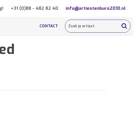
g!
+31 (0)88 - 482 82 40
info@artiestenburo2010.nl
CONTACT
led