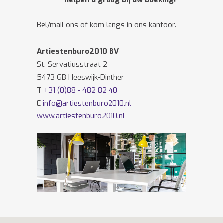
helpen u graag bij uw boeking!
Bel/mail ons of kom langs in ons kantoor.
Artiestenburo2010 BV
St. Servatiusstraat 2
5473 GB Heeswijk-Dinther
T
+31 (0)88 - 482 82 40
E
info@artiestenburo2010.nl
www.artiestenburo2010.nl
Volg ons ook op
Facebook
en
Twitter