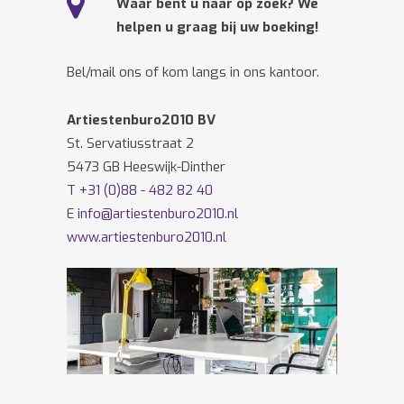
Waar bent u naar op zoek? We
helpen u graag bij uw boeking!
Bel/mail ons of kom langs in ons kantoor.
Artiestenburo2010 BV
St. Servatiusstraat 2
5473 GB Heeswijk-Dinther
T
+31 (0)88 - 482 82 40
E
info@artiestenburo2010.nl
www.artiestenburo2010.nl
Volg ons ook op
Facebook
en
Twitter