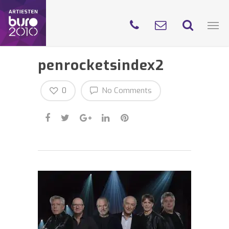
penrocketsindex2
0
No Comments