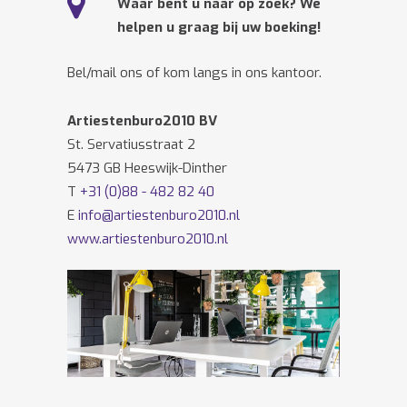
Waar bent u naar op zoek? We
helpen u graag bij uw boeking!
Bel/mail ons of kom langs in ons kantoor.
Artiestenburo2010 BV
St. Servatiusstraat 2
5473 GB Heeswijk-Dinther
T
+31 (0)88 - 482 82 40
E
info@artiestenburo2010.nl
www.artiestenburo2010.nl
Volg ons ook op
Facebook
en
Twitter