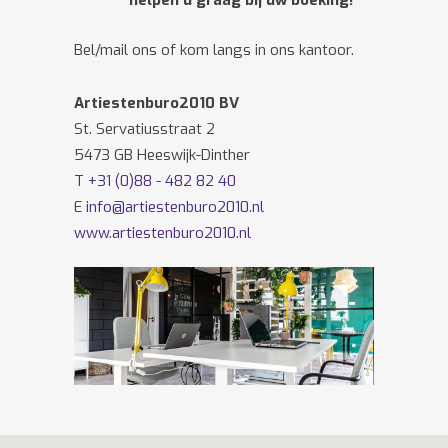
helpen u graag bij uw boeking!
Bel/mail ons of kom langs in ons kantoor.
Artiestenburo2010 BV
St. Servatiusstraat 2
5473 GB Heeswijk-Dinther
T
+31 (0)88 - 482 82 40
E
info@artiestenburo2010.nl
www.artiestenburo2010.nl
Volg ons ook op
Facebook
en
Twitter