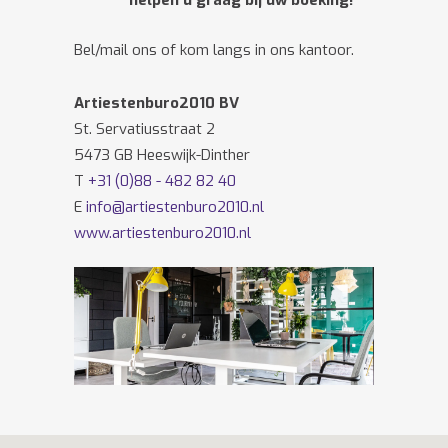
helpen u graag bij uw boeking!
Bel/mail ons of kom langs in ons kantoor.
Artiestenburo2010 BV
St. Servatiusstraat 2
5473 GB Heeswijk-Dinther
T
+31 (0)88 - 482 82 40
E
info@artiestenburo2010.nl
www.artiestenburo2010.nl
Volg ons ook op
Facebook
en
Twitter