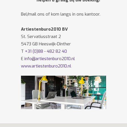
helpen u graag bij uw boeking!
Bel/mail ons of kom langs in ons kantoor.
Artiestenburo2010 BV
St. Servatiusstraat 2
5473 GB Heeswijk-Dinther
T
+31 (0)88 - 482 82 40
E
info@artiestenburo2010.nl
www.artiestenburo2010.nl
Volg ons ook op
Facebook
en
Twitter