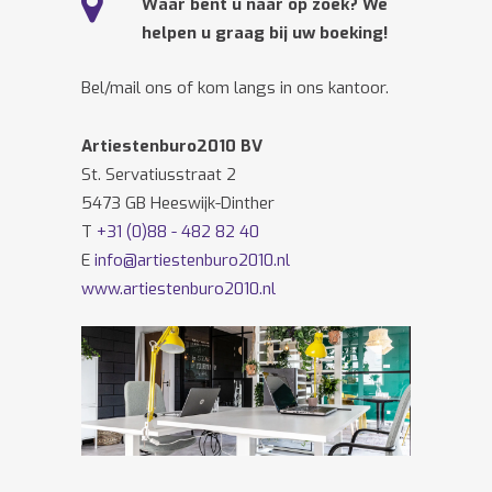
Waar bent u naar op zoek? We
helpen u graag bij uw boeking!
Bel/mail ons of kom langs in ons kantoor.
Artiestenburo2010 BV
St. Servatiusstraat 2
5473 GB Heeswijk-Dinther
T
+31 (0)88 - 482 82 40
E
info@artiestenburo2010.nl
www.artiestenburo2010.nl
Volg ons ook op
Facebook
en
Twitter