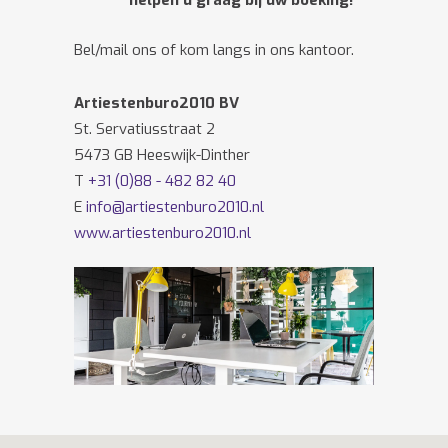
helpen u graag bij uw boeking!
Bel/mail ons of kom langs in ons kantoor.
Artiestenburo2010 BV
St. Servatiusstraat 2
5473 GB Heeswijk-Dinther
T
+31 (0)88 - 482 82 40
E
info@artiestenburo2010.nl
www.artiestenburo2010.nl
Volg ons ook op
Facebook
en
Twitter