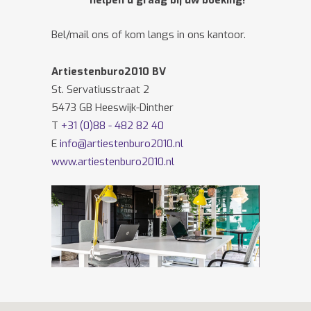
helpen u graag bij uw boeking!
Bel/mail ons of kom langs in ons kantoor.
Artiestenburo2010 BV
St. Servatiusstraat 2
5473 GB Heeswijk-Dinther
T
+31 (0)88 - 482 82 40
E
info@artiestenburo2010.nl
www.artiestenburo2010.nl
Volg ons ook op
Facebook
en
Twitter