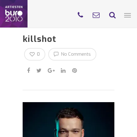
killshot
0
No Comments