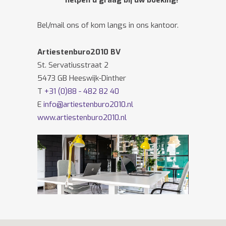
helpen u graag bij uw boeking!
Bel/mail ons of kom langs in ons kantoor.
Artiestenburo2010 BV
St. Servatiusstraat 2
5473 GB Heeswijk-Dinther
T
+31 (0)88 - 482 82 40
E
info@artiestenburo2010.nl
www.artiestenburo2010.nl
Volg ons ook op
Facebook
en
Twitter