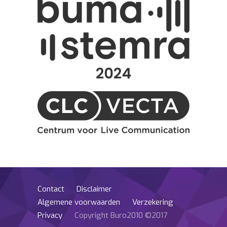
Contact
Disclaimer
Algemene voorwaarden
Verzekering
Privacy
Copyright Buro2010 ©2017