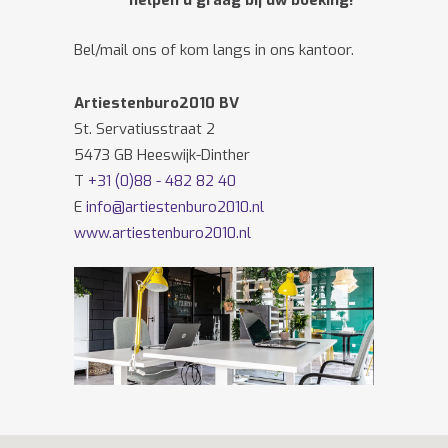
helpen u graag bij uw boeking!
Bel/mail ons of kom langs in ons kantoor.
Artiestenburo2010 BV
St. Servatiusstraat 2
5473 GB Heeswijk-Dinther
T
+31 (0)88 - 482 82 40
E
info@artiestenburo2010.nl
www.artiestenburo2010.nl
Volg ons ook op
Facebook
en
Twitter