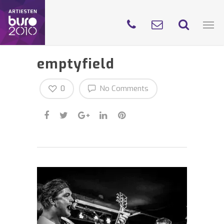
emptyfield
0
No Comments