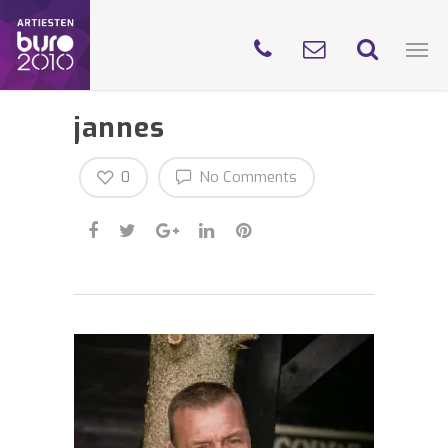
jannes
0
No Comments