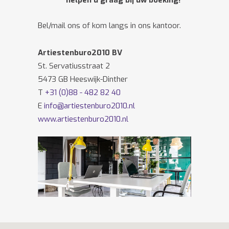
helpen u graag bij uw boeking!
Bel/mail ons of kom langs in ons kantoor.
Artiestenburo2010 BV
St. Servatiusstraat 2
5473 GB Heeswijk-Dinther
T
+31 (0)88 - 482 82 40
E
info@artiestenburo2010.nl
www.artiestenburo2010.nl
Volg ons ook op
Facebook
en
Twitter