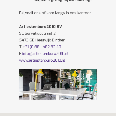
helpen u graag bij uw boeking!
Bel/mail ons of kom langs in ons kantoor.
Artiestenburo2010 BV
St. Servatiusstraat 2
5473 GB Heeswijk-Dinther
T
+31 (0)88 - 482 82 40
E
info@artiestenburo2010.nl
www.artiestenburo2010.nl
Volg ons ook op
Facebook
en
Twitter